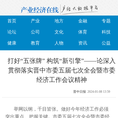
首页
产业
地方
金融
专题
论坛
公司
文化
体育
科技
健康
教育
人物
资讯
公益
打好“五张牌” 构筑“新引擎”——论深入
贯彻落实晋中市委五届七次全会暨市委
经济工作会议精神
晋中日报
2024-01-08 13:59
举网以纲，千目皆张。做好今年经济工作必须
突出重点、把握关键。市委五届七次全会暨市委经