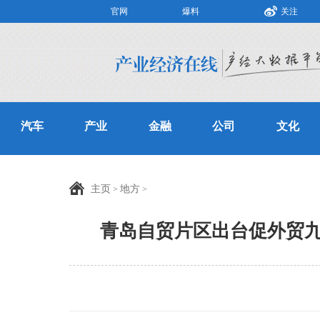
官网
爆料
关注
汽车
产业
金融
公司
文化
主页
地方
>
>
青岛自贸片区出台促外贸