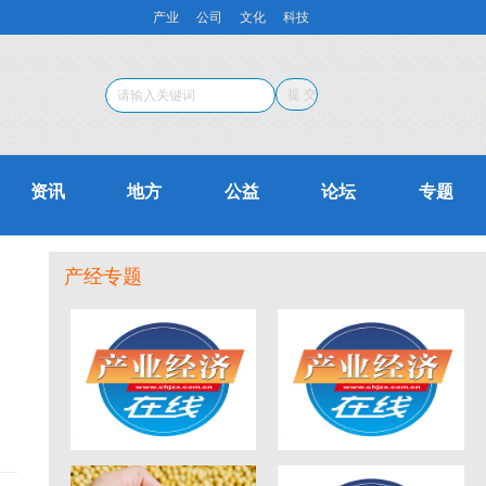
产业
公司
文化
科技
资讯
地方
公益
论坛
专题
产经专题
蒋泓峰：论少儿阶段
长扬科技汪义舟：以