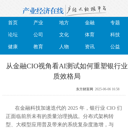
首页
产业
地方
金融
专题
论坛
公司
文化
体育
科技
健康
教育
人物
资讯
公益
从金融CIO视角看AI测试如何重塑银行业
质效格局
东方财富网
2025-06-06 16:58
在金融科技加速迭代的 2025 年，银行业 CIO 们
正面临前所未有的质量治理挑战。分布式架构转
型、大模型应用普及带来的系统复杂度激增，与