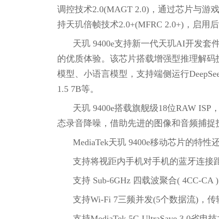
调控技术2.0(MAGT 2.0)，通过芯
持天玑倍帧技术2.0+(MFRC 2.0+)，启
天玑 9400e支持新一代天玑AI开发套件
的优质体验。该芯片搭载增强型推理解码技术
模型、小语言模型，支持端侧运行DeepSeek-R1-D
1.5 7B等。
天玑 9400e搭载旗舰级18位RAW 
态录音降噪，借助先进的图像和音频捕捉
MediaTek天玑 9400e移动芯片的特
支持将视距内手机对手机的蓝牙连接
支持 Sub-6GHz 四载波聚合( 4CC-
支持Wi-Fi 7三频并发(5个数据流)，传
支持MediaTek 5G UltraSave 3.0省电