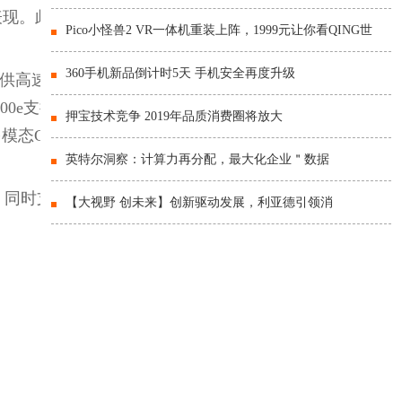
现。此外，天玑9400e还支
Pico小怪兽2 VR一体机重装上阵，1999元让你看QING世
360手机新品倒计时5天 手机安全再度升级
服务，提供高速响应、个性化和安全
00e支持全球主流的大语言
押宝技术竞争 2019年品质消费圈将放大
态Gemini Nano、LLaVA-
英特尔洞察：计算力再分配，最大化企业＂数据
，同时支持 3 个麦克风高动
【大视野 创未来】创新驱动发展，利亚德引领消