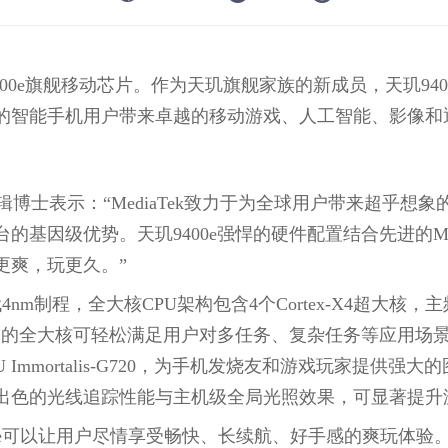
天玑9400e旗舰移动芯片。作为天玑旗舰家族的新成员，天玑9400
的智能手机用户带来卓越的移动游戏、人工智能、影像和
李彦辑博士表示：“MediaTek致力于为全球用户带来超乎
基因级优势。天玑9400e强悍的硬件配置结合先进的Med
更爽，玩更久。”
nm制程，全大核CPU架构包含4个Cortex-X4超大核，主
0大核，强劲的全大核可轻松满足用户对多任务、复杂任务等应
U Immortalis-G720，为手机发烧友和游戏玩家提供
出色的光线追踪性能与主机级全局光照效果，可显著提升
00e可以让用户尽情享受畅快、长续航、好手感的爽玩体验