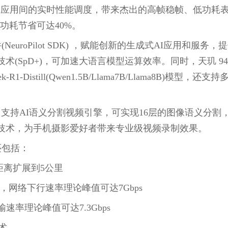
片与游戏应用间的实时性能调度，带来杰出的高帧稳帧、低功耗表
用后功耗节省可达40%。
(NeuroPilot SDK) ，赋能创新的生成式AI应用和
(SpD+)，可加速大语言模型运算效率。同时，天玑 94
istill(Qwen1.5B/Llama7B/Llama8B)模型，还支持多模
ISP，支持AI语义分割视频引擎，可实现16层的图像语义分割
技术，为手机摄影爱好者带来专业级视频录制效果。
性还包括：
距离扩展到5公里
CA )，网络下行速率理论峰值可达7Gbps
输速率理论峰值可达7.3Gbps
技术