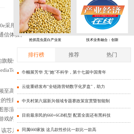
e采用MediaTek先进的全大
通信体验。
抢抓昆虫蛋白产业发
技术业务融合：创新
排行榜
推荐
热门
想象的旗舰体验，将高性能、高
iaTek游戏技术，可带来持
巾帼展芳华 无“她”不科学，第十七届中国青年
云徙重磅发布“全链路营销数字化罗盘”，助力
频至高可达3.4GHz，以及4
用场景的性能需求，同时兼顾出色
中关村第六届新兴领域专题赛政策宣贯暨智能制
强大的图形渲染性能。此外，该芯
目前最亲民的660+6GB机型 配置全面还有黑科技
游戏的沉浸代入感。
。该芯片支持星速引擎自适应
同属660家族 这几款性价比一款比一款高