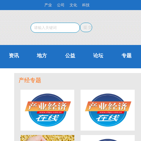
产业
公司
文化
科技
资讯
地方
公益
论坛
专题
产经专题
蒋泓峰：论少儿阶段
长扬科技汪义舟：以