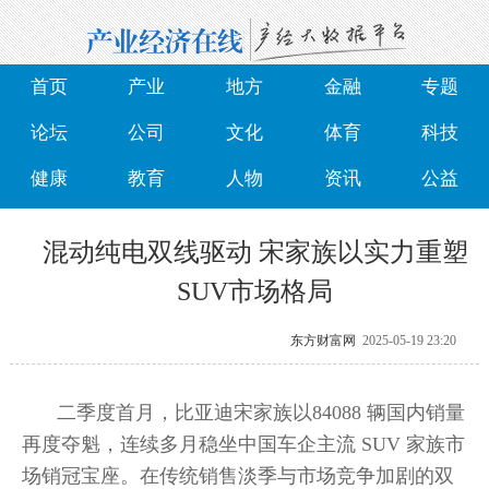
首页
产业
地方
金融
专题
论坛
公司
文化
体育
科技
健康
教育
人物
资讯
公益
混动纯电双线驱动 宋家族以实力重塑
SUV市场格局
东方财富网
2025-05-19 23:20
二季度首月，比亚迪宋家族以84088 辆国内销量
再度夺魁，连续多月稳坐中国车企主流 SUV 家族市
场销冠宝座。在传统销售淡季与市场竞争加剧的双