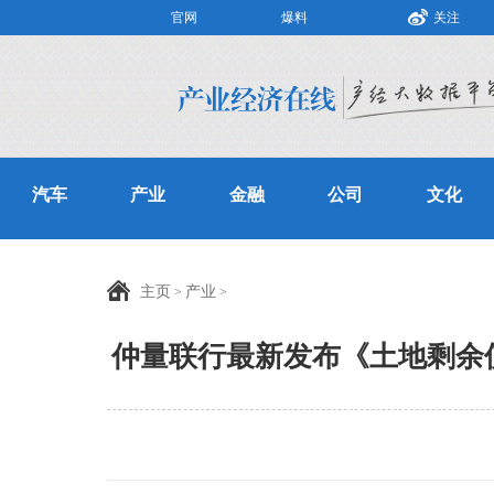
官网
爆料
关注
汽车
产业
金融
公司
文化
主页
产业
>
>
仲量联行最新发布《土地剩余