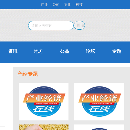
产业
公司
文化
科技
资讯
地方
公益
论坛
专题
产经专题
蒋泓峰：论少儿阶段
长扬科技汪义舟：以