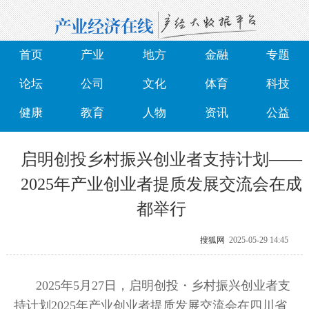
首页
产业
地方
金融
专题
论坛
公司
文化
体育
科技
健康
教育
人物
资讯
公益
启明创投乡村振兴创业者支持计划——
2025年产业创业者提质发展交流会在成
都举行
搜狐网
2025-05-29 14:45
2025年5月27日，启明创投・乡村振兴创业者支
持计划2025年产业创业者提质发展交流会在四川省