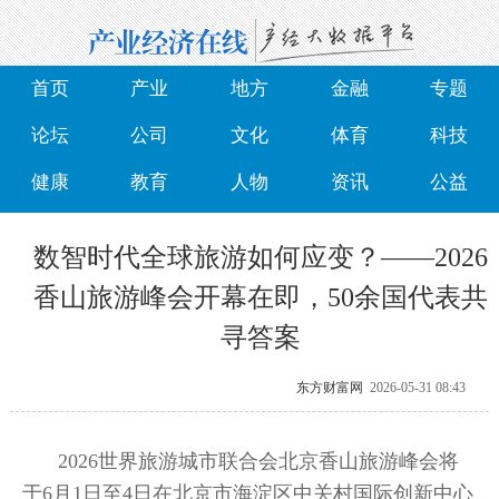
首页
产业
地方
金融
专题
论坛
公司
文化
体育
科技
健康
教育
人物
资讯
公益
数智时代全球旅游如何应变？——2026
香山旅游峰会开幕在即，50余国代表共
寻答案
东方财富网
2026-05-31 08:43
2026世界旅游城市联合会北京香山旅游峰会将
于6月1日至4日在北京市海淀区中关村国际创新中心