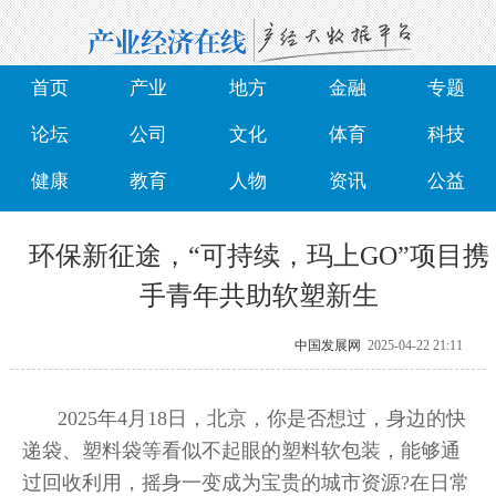
首页
产业
地方
金融
专题
论坛
公司
文化
体育
科技
健康
教育
人物
资讯
公益
环保新征途，“可持续，玛上GO”项目携
手青年共助软塑新生
中国发展网
2025-04-22 21:11
2025年4月18日，北京，你是否想过，身边的快
递袋、塑料袋等看似不起眼的塑料软包装，能够通
过回收利用，摇身一变成为宝贵的城市资源?在日常