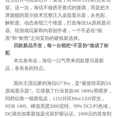
背光芯片与画质芯片，实现了对Mini LED的完美驾
驭。这一次，海信不做挤牙膏式的微调，而是把大
屏旗舰的显示技术完整注入桌面显示器，从色彩、
解析度、动态表现三个维度，打造海信3A原画显示
器。给游戏玩家和内容创作者，一个不必在“画
质”和“耐用”之间妥协的硬核新选择。
四款新品齐发，每一台都把“不妥协”做成了标
配
本次发布会，海信一口气带来四款显示器新
品，各有各的特点。
面向主流玩家的海信G7 Pro，是“最值得买的3A
原画显示器”。它搭载了行业首款4K 180Hz黑曜屏，
同档位唯一镜面低反，1152分区Mini LED背光，
HDR 1400、峰值亮度2000尼特、99% DCI-P3色域，
DC调光加莱茵低蓝光双护眼认证。2499元的首发到