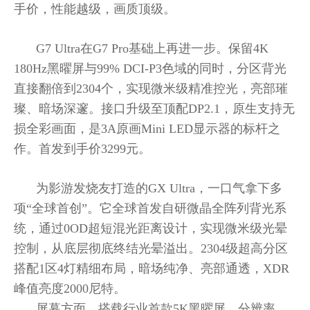
手价，性能越级，画质顶级。
G7 Ultra在G7 Pro基础上再进一步。保留4K
180Hz黑曜屏与99% DCI-P3色域的同时，分区背光
直接翻倍到2304个，实现微米级精准控光，亮部璀
璨、暗场深邃。接口升级至顶配DP2.1，原生支持无
损全彩画面，是3A原画Mini LED显示器的标杆之
作。首发到手价3299元。
为影游发烧友打造的GX Ultra，一口气拿下多
项“全球首创”。它全球首发自研微晶全阵列背光系
统，通过0OD超短混光距离设计，实现微米级光晕
控制，从底层彻底终结光晕溢出。2304级超高分区
搭配1区4灯精细布局，暗场纯净、亮部通透，XDR
峰值亮度2000尼特。
屏幕方面，搭载行业首款5K黑曜屏，分辨率