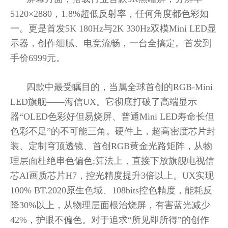
5120×2880，1.8%超低反射率，任何角度都色彩如
一。更是首发5K 180Hz与2K 330Hz双模Mini LED显
示器，创作细腻、电竞流畅，一台全搞定。首发到
手价6999元。
四款中最受瞩目的，当属全球首创的RGB-Mini
LED旗舰——海信UX。它彻底打破了高端显示
器“OLED色彩好但易烧屏、普通Mini LED寿命长但
色彩不足”的不可能三角。硬件上，超高密度芯片封
装、定制穹顶透镜、首创RGB黄金光路矩阵，从物
理层面杜绝串色偏色;算法上，直接下放旗舰电视信
芯AI画质芯片H7，控光精度提升3倍以上。UX实现
100% BT.2020原生色域、108bits控色精度，能耗反
降30%以上，从物理层面根治烧屏，有害蓝光减少
42%，护眼不偏色。对于追求“所见即所得”的创作