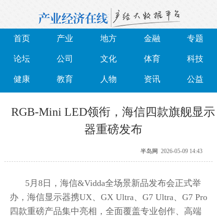
首页
产业
地方
金融
专题
论坛
公司
文化
体育
科技
健康
教育
人物
资讯
公益
RGB-Mini LED领衔，海信四款旗舰显示
器重磅发布
半岛网
2026-05-09 14:43
5月8日，海信&Vidda全场景新品发布会正式举
办，海信显示器携UX、GX Ultra、G7 Ultra、G7 Pro
四款重磅产品集中亮相，全面覆盖专业创作、高端