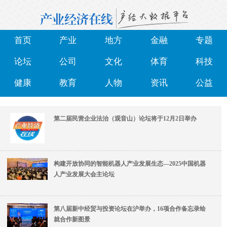
首页
产业
地方
金融
专题
论坛
公司
文化
体育
科技
健康
教育
人物
资讯
公益
第二届民营企业法治（观音山）论坛将于12月2日举办
构建开放协同的智能机器人产业发展生态—2025中国机器
人产业发展大会主论坛
第八届新中经贸与投资论坛在沪举办，16项合作备忘录绘
就合作新图景