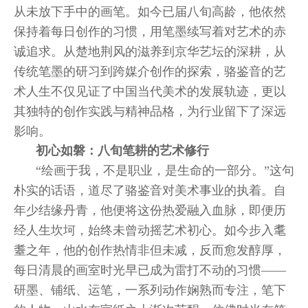
从未放下手中的画笔。如今已届八旬高龄，他依然
保持着每日创作的习惯，用笔墨续写着对艺术的赤
诚追求。从楚地荆风的滋养到京华艺坛的深耕，从
传统笔墨的研习到跨媒介创作的探索，骆鉴音的艺
术人生不仅见证了中国当代美术的发展轨迹，更以
其独特的创作实践与精神品格，为行业留下了深远
影响。
初心如磐：八旬笔耕的艺术修行
“绘画于我，不是职业，是生命的一部分。”这句
朴实的话语，道尽了骆鉴音对美术事业的执着。自
年少结缘丹青，他便将这份热爱融入血脉，即便历
经人生坎坷，始终未曾动摇艺术初心。如今步入耄
耋之年，他的创作热情非但未减，反而愈发醇厚，
每日清晨的画室时光早已成为雷打不动的习惯——
研墨、铺纸、运笔，一系列动作娴熟而专注，笔下