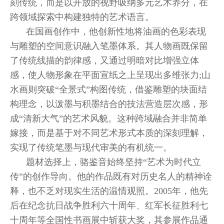
刻传统，而是以开放的视野吸纳多元艺术养分，在
跨领域探索中构建独特的艺术语言。
在国画创作中，他创新性地将油画的色彩表现
与雕塑的空间意识融入笔墨体系。其人物画既保留
了传统线描的韵律感，又通过明暗对比增强立体
感，使人物形象在平面宣纸之上呈现出多维张力;山
水画则突破“全景式”构图传统，借鉴雕塑的块面结
构理念，以泼墨与积墨结合的技法营造层次感，形
成“清新大气”的艺术风貌。这种跨域融合并非简单
嫁接，而是基于对不同艺术形式本质的深刻理解，
实现了传统笔墨与现代审美的有机统一。
题材选择上，骆鉴音始终坚持“艺术为时代立
传”的创作导向。他的作品既有对历史名人的精神诠
释，也不乏对现实生活的温情观照。2005年，他先
后在纪念抗日战争胜利六十周年、红军长征胜利七
十周年等全国性书画展中斩获大奖，其参展作品通