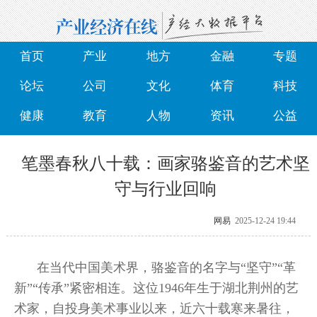
首页
产业
地方
金融
专题
论坛
公司
文化
体育
科技
健康
教育
人物
资讯
公益
笔墨春秋八十载：画家骆鉴音的艺术坚
守与行业回响
网易
2025-12-24 19:44
在当代中国美术界，骆鉴音的名字与“坚守”“革
新”“传承”紧密相连。这位1946年生于湖北荆州的艺
术家，自投身美术事业以来，近六十载寒来暑往，