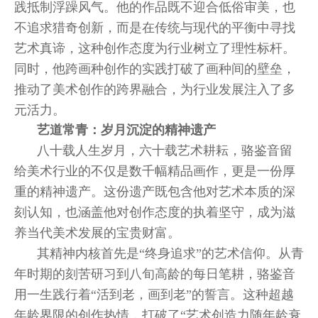
践抵制浮躁风气。他的作品既不迎合低俗审美，也
不追求猎奇创新，而是在传统与现代的平衡中寻找
艺术真谛，这种创作态度为行业树立了理性标杆。
同时，他跨画种创作的实践打破了画种间的壁垒，
推动了美术创作的跨界融合，为行业发展注入了多
元活力。
艺道常青：岁月沉淀的精神遗产
八十载人生岁月，六十载艺术耕耘，骆鉴音留
给美术行业的不仅是数千幅精品画作，更是一份厚
重的精神遗产。这份遗产既包含他对艺术本质的深
刻认知，也涵盖他对创作态度的执着坚守，成为滋
养当代美术发展的宝贵财富。
其精神内核首先是“终身追求”的艺术信仰。从青
年时期的刻苦研习到八旬高龄的每日笔耕，骆鉴音
用一生践行着“活到老，画到老”的誓言。这种超越
年龄界限的创作热情，打破了“艺术创造力随年龄衰