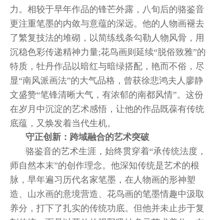
力。相较于早年作品的锋芒外露，八旬后的骆鉴音
更注重笔墨的内敛与意蕴的深远。他的人物画褪去
了繁复技法的堆砌，以简练线条勾勒人物风骨，用
沉稳色彩传递精神力量;花鸟画则延续“脱俗致雅”的
特质，牡丹作品以暗红与暗绿搭配，艳而不俗，尽
显“南风派画法”的大气品格，曾获徐悲鸿夫人廖静
文盛赞“笔锋清晰大气，有浓郁的南都风情”。这份
在岁月中沉淀的艺术感悟，让他的作品既葆有传统
底蕴，又焕发着当代生机。
守正创新：跨域融合的艺术突破
骆鉴音的艺术生涯，始终贯穿着“承传统法度，
师自然本末”的创作理念。他深知传统是艺术的根
脉，早年遍习历代名家笔墨，在人物画的形神塑
造、山水画的意境营造、花鸟画的笔墨情趣中汲取
养分，打下了扎实的传统功底。但他并未止步于复