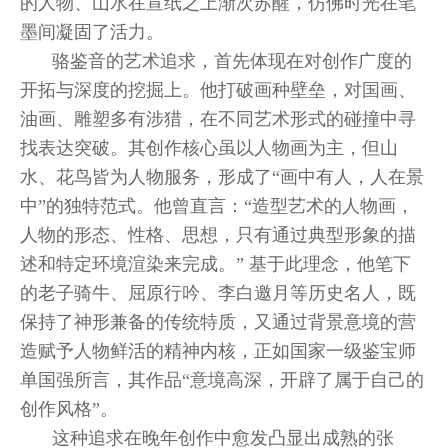
的人物、山水在宣纸之上渐次苏醒，仿佛时光在笔
墨间凝固了活力。
骆鉴音的艺术追求，首先体现在对创作广度的
开拓与深度的挖掘上。他打破画种壁垒，对国画、
油画、雕塑多有涉猎，在不同艺术形式的碰撞中寻
找表达突破。其创作核心虽以人物画为主，但山
水、花鸟皆为人物服务，形成了“画中有人，人在景
中”的独特范式。他曾直言：“造型艺术的人物画，
人物的形态、性格、思想，只有通过典型形象的描
述和特定环境渲染来完成。” 基于此理念，他笔下
的老子骑牛、屈原行吟、李白邀月等历史名人，既
保持了神形兼备的传统特质，又通过背景意境的营
造赋予人物鲜活的精神内核，正如国家一级鉴宝师
单国强所言，其作品“意境高深，开辟了属于自己的
创作风格”。
这种追求在晚年创作中愈发凸显出成熟的张