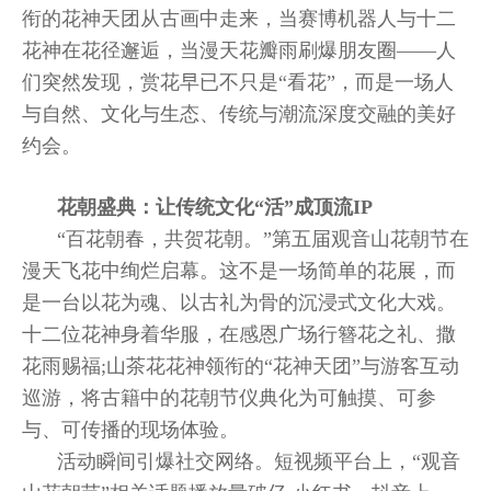
衔的花神天团从古画中走来，当赛博机器人与十二
花神在花径邂逅，当漫天花瓣雨刷爆朋友圈——人
们突然发现，赏花早已不只是“看花”，而是一场人
与自然、文化与生态、传统与潮流深度交融的美好
约会。
花朝盛典：让传统文化“活”成顶流IP
“百花朝春，共贺花朝。”第五届观音山花朝节在
漫天飞花中绚烂启幕。这不是一场简单的花展，而
是一台以花为魂、以古礼为骨的沉浸式文化大戏。
十二位花神身着华服，在感恩广场行簪花之礼、撒
花雨赐福;山茶花花神领衔的“花神天团”与游客互动
巡游，将古籍中的花朝节仪典化为可触摸、可参
与、可传播的现场体验。
活动瞬间引爆社交网络。短视频平台上，“观音