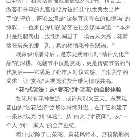
山花朝节”相关话题播放量破亿;小红书、抖音上，
游客们分享的九宫格照片被冠以“也太美太出片
了”的评价，评论区满是“这是真实存在的仙境吗”的
惊叹。一位来自深圳的游客在社交媒体写道：“本来
只是想爬爬山，没想到闯进了一场古风大秀，花瓣
落在肩头的那一刻，真的相信花神在赐福。”
现象级传播背后，是东莞观音山对“精神文化产
品”的深耕。花朝节不仅是赏花，更是传统节俗的当
代复活——它满足了都市人对仪式感、国潮美学的
渴求，让“赏花”从视觉消费升维为情感共鸣。
“花”式玩法：从“看花”到“玩花”的全龄体验
如果只有花神巡游，或许只能火三天。东莞观
音山的“赏花经济”之所以持续升温，在于它构建了
一条从“观光”到“体验”、从“白天”到“夜间”、从“一
个人”到“一家人”的全产业链。
看什么?除了山茶花、黄花风铃木、宫粉紫荆构