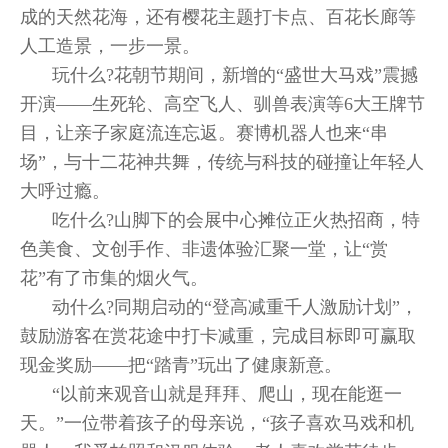
成的天然花海，还有樱花主题打卡点、百花长廊等
人工造景，一步一景。
玩什么?花朝节期间，新增的“盛世大马戏”震撼
开演——生死轮、高空飞人、驯兽表演等6大王牌节
目，让亲子家庭流连忘返。赛博机器人也来“串
场”，与十二花神共舞，传统与科技的碰撞让年轻人
大呼过瘾。
吃什么?山脚下的会展中心摊位正火热招商，特
色美食、文创手作、非遗体验汇聚一堂，让“赏
花”有了市集的烟火气。
动什么?同期启动的“登高减重千人激励计划”，
鼓励游客在赏花途中打卡减重，完成目标即可赢取
现金奖励——把“踏青”玩出了健康新意。
“以前来观音山就是拜拜、爬山，现在能逛一
天。”一位带着孩子的母亲说，“孩子喜欢马戏和机