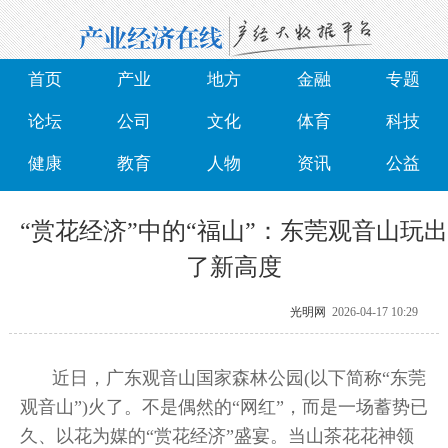
首页
产业
地方
金融
专题
论坛
公司
文化
体育
科技
健康
教育
人物
资讯
公益
“赏花经济”中的“福山”：东莞观音山玩出
了新高度
光明网
2026-04-17 10:29
近日，广东观音山国家森林公园(以下简称“东莞
观音山”)火了。不是偶然的“网红”，而是一场蓄势已
久、以花为媒的“赏花经济”盛宴。当山茶花花神领