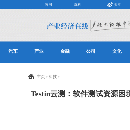
官网
爆料
关注
汽车
产业
金融
公司
文化
主页
科技
>
>
Testin云测：软件测试资