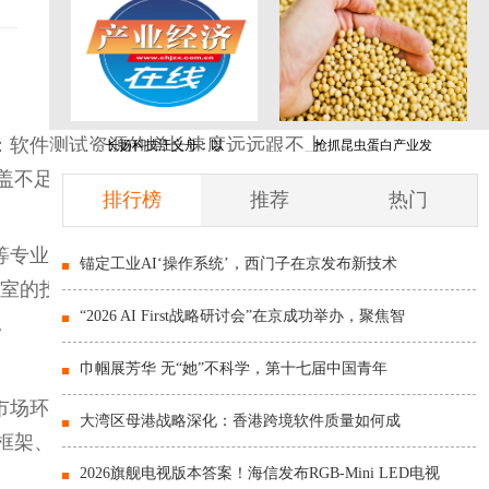
：软件测试资源的增长速度远远跟不上
长扬科技汪义舟：以
抢抓昆虫蛋白产业发
盖不足、回归周期拉长、线上故障率上
排行榜
推荐
热门
等专业能力的测试工程师供不应求，招
锚定工业AI‘操作系统’，西门子在京发布新技术
室的投入动辄数百万元。 第三是时间
“2026 AI First战略研讨会”在京成功举办，聚焦智
。
巾帼展芳华 无“她”不科学，第十七届中国青年
市场环境下，这不仅成本高昂，还面临
大湾区母港战略深化：香港跨境软件质量如何成
框架、编写脚本，且后续的维护成本往
2026旗舰电视版本答案！海信发布RGB-Mini LED电视