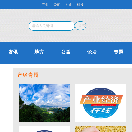
产业
公司
文化
科技
资讯
地方
公益
论坛
专题
产经专题
东莞观音山探索中华
蒋泓峰：论少儿阶段