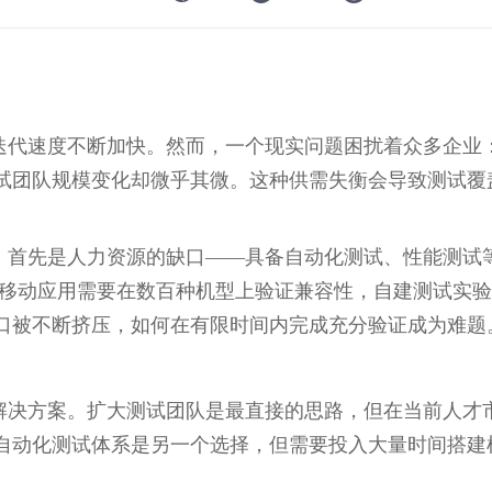
迭代速度不断加快。然而，一个现实问题困扰着众多企业
试团队规模变化却微乎其微。这种供需失衡会导致测试覆
。首先是人力资源的缺口——具备自动化测试、性能测试
—移动应用需要在数百种机型上验证兼容性，自建测试实验
口被不断挤压，如何在有限时间内完成充分验证成为难题
解决方案。扩大测试团队是最直接的思路，但在当前人才
自动化测试体系是另一个选择，但需要投入大量时间搭建