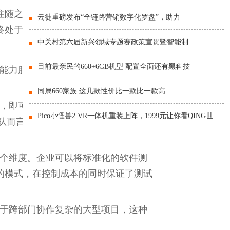
随之流失;当自动化脚本因界面变更
云徙重磅发布“全链路营销数字化罗盘”，助力
终处于低水平重复状态。
中关村第六届新兴领域专题赛政策宣贯暨智能制
目前最亲民的660+6GB机型 配置全面还有黑科技
和能力服务化，帮助企业以更低的成本
同属660家族 这几款性价比一款比一款高
备，即可按需调用真机进行兼容性测
Pico小怪兽2 VR一体机重装上阵，1999元让你看QING世
队而言，这意味着可以用可预期的服务
多个维度。企业可以将标准化的软件测
的模式，在控制成本的同时保证了测试
对于跨部门协作复杂的大型项目，这种