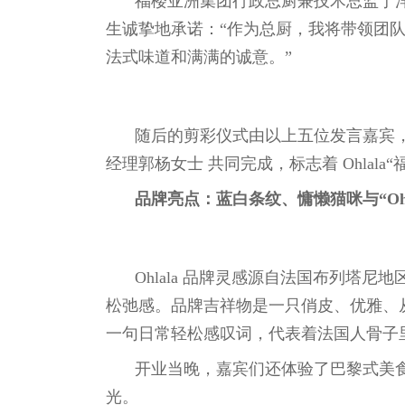
福楼亚洲集团行政总厨兼技术总监于洋先
生诚挚地承诺：“作为总厨，我将带领团
法式味道和满满的诚意。”
随后的剪彩仪式由以上五位发言嘉宾
经理郭杨女士 共同完成，标志着 Ohlala
品牌亮点：蓝白条纹、慵懒猫咪与“Ohl
Ohlala 品牌灵感源自法国布列塔
松弛感。品牌吉祥物是一只俏皮、优雅、从不
一句日常轻松感叹词，代表着法国人骨子
开业当晚，嘉宾们还体验了巴黎式美
光。