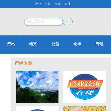
产业
公司
文化
科技
资讯
地方
公益
论坛
专题
产经专题
东莞观音山探索中华
蒋泓峰：论少儿阶段