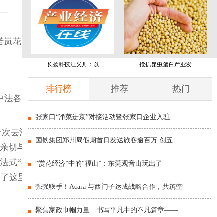
层诺岚花园盛大
。
长扬科技汪义舟：以
抢抓昆虫蛋白产业发
排行榜
推荐
热门
中法各界代
张家口“净菜进京”对接活动暨张家口企业入驻
一次去法国，
国铁集团郑州局假期首日发送旅客逾百万 创五一
的亲切与包
对法式“松弛
“赏花经济”中的“福山”：东莞观音山玩出了
中了这里的活
强强联手！Aqara 与西门子达成战略合作，共筑空
聚焦家政巾帼力量，书写平凡中的不凡篇章——