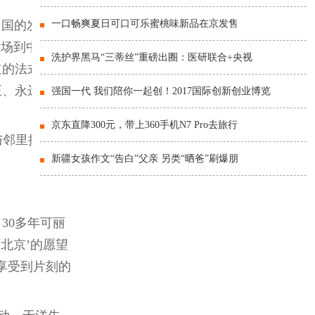
中国的发展历
一口畅爽夏日可口可乐蜜桃味新品在京发售
农场到中国餐
洗护界黑马“三蒂丝”重磅出圈：医研联合+央视
道的法式美
正、永远好
强国一代 我们陪你一起创！2017国际创新创业博览
京东直降300元，带上360手机N7 Pro去旅行
与邻里提供有
新疆女孩作文“告白”父亲 另类“晒爸”刷爆朋
了30多年可丽
北京’的愿望
享受到片刻的