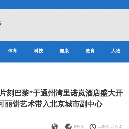
体育
科技
健康
教育
人物
福楼·片刻巴黎”于通州湾里诺岚酒店盛大开
可丽饼艺术带入北京城市副中心
2026-06-01 08:27
管理员