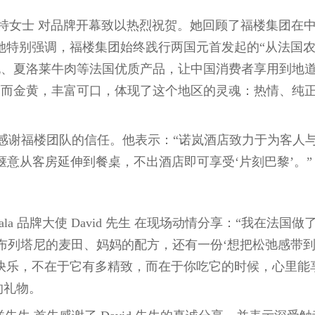
特女士 对品牌开幕致以热烈祝贺。她回顾了福楼集团在
她特别强调，福楼集团始终践行两国元首发起的“从法国
蚝、夏洛莱牛肉等法国优质产品，让中国消费者享用到地
薄而金黄，丰富可口，体现了这个地区的灵魂：热情、纯
感谢福楼团队的信任。他表示：“诺岚酒店致力于为客人
法式惬意从客房延伸到餐桌，不出酒店即可享受‘片刻巴黎’。”
a 品牌大使 David 先生 在现场动情分享：“我在法国做
布列塔尼的麦田、妈妈的配方，还有一份‘想把松弛感带到
的快乐，不在于它有多精致，而在于你吃它的时候，心里能
人的礼物。