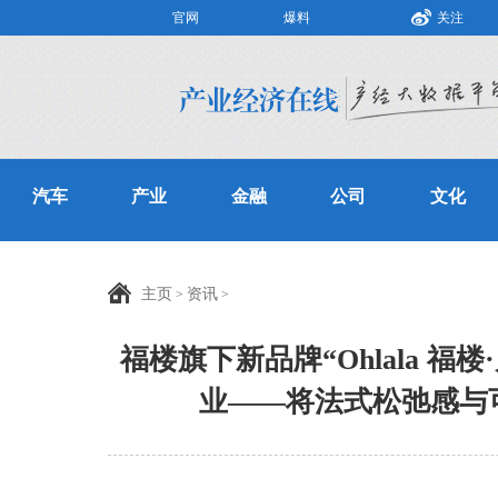
官网
爆料
关注
汽车
产业
金融
公司
文化
主页
资讯
>
>
福楼旗下新品牌“Ohlala 
业——将法式松弛感与