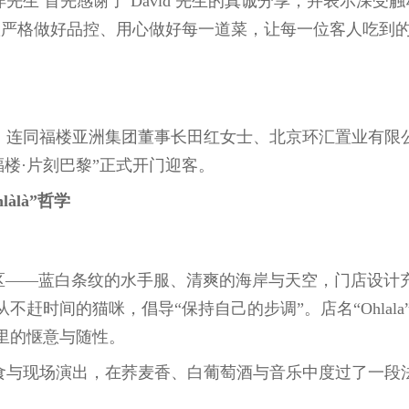
生 首先感谢了 David 先生的真诚分享，并表示深受
队严格做好品控、用心做好每一道菜，让每一位客人吃到
，连同福楼亚洲集团董事长田红女士、北京环汇置业有限
“福楼·片刻巴黎”正式开门迎客。
àlà”哲学
尼地区——蓝白条纹的水手服、清爽的海岸与天空，门店设计
赶时间的猫咪，倡导“保持自己的步调”。店名“Ohlala
里的惬意与随性。
食与现场演出，在荞麦香、白葡萄酒与音乐中度过了一段