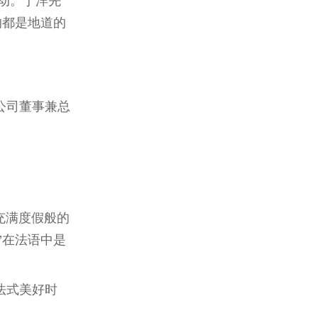
触动。于洋先
的都是地道的
公司董事兼总
充满度假般的
”在法语中是
法式美好时